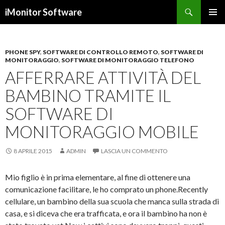
Cerca
iMonitor Software
VAI
MENU
AL
PRINCI
CONTENUTO
PHONE SPY
,
SOFTWARE DI CONTROLLO REMOTO
,
SOFTWARE DI
MONITORAGGIO
,
SOFTWARE DI MONITORAGGIO TELEFONO
AFFERRARE ATTIVITÀ DEL
BAMBINO TRAMITE IL
SOFTWARE DI
MONITORAGGIO MOBILE
8 APRILE 2015
ADMIN
LASCIA UN COMMENTO
Mio figlio è in prima elementare, al fine di ottenere una
comunicazione facilitare, le ho comprato un phone.Recently
cellulare, un bambino della sua scuola che manca sulla strada di
casa, e si diceva che era trafficata, e ora il bambino ha non è