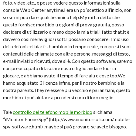
foto, video, etc., e posso vedere questo informazioni sulla
console Web Center anytime.I era un po ‘scettico all’inizio, non
so se mi può dare qualche amico help.My mi ha detto che
questo fornisce morbido tre giorni di prova gratuita, posso
decidere di utilizzarlo o meno dopo la mia trial.I fatto that.It è
davvero così meravigliosi soft.I possano conoscere il mio uso
dei telefoni cellulari ‘s bambino in tempo reale, compresi i suoi
contenuti delle chiamate con altre persone, messaggi di testo,
e-mail inviati o ricevuti, dove si è. Con questo software, saremo
non preoccupato di lasciare nostro figlio andare fuori a
giocare, e abbiamo avuto il tempo di fare altre cose too.We
hanno acquistato 3 licenza infine, per il nostro bambino e la
nostra parents.They’re essere più vecchio e più anziani, questo
morbido ci può aiutare a prendersi cura di loro meglio.
Tale
controllo del telefono mobile morbido
si chiama
“iMonitor Phone Spy” (http://www.imonitorsoft.com/mobile-
spy-software.html) .maybe si può provare, se avete bisogno.