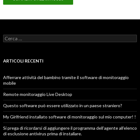
R
i
c
e
r
ARTICOLI RECENTI
c
a
p
Afferrare attività del bambino tramite il software di monitoraggio
e
mobile
r
:
Remote monitoraggio Live Desktop
Questo software può essere utilizzato in un paese straniero?
My Girlfriend installato software di monitoraggio sul mio computer! !
Si prega di ricordarsi di aggiungere il programma dell’agente all’elenco
di esclusione antivirus prima di installare.