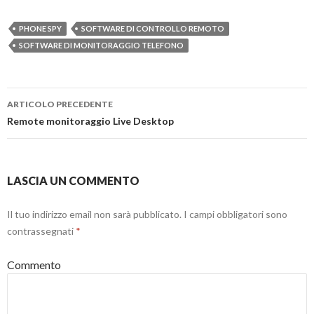
PHONE SPY
SOFTWARE DI CONTROLLO REMOTO
SOFTWARE DI MONITORAGGIO TELEFONO
ARTICOLO PRECEDENTE
Navigazione
Remote monitoraggio Live Desktop
articolo
LASCIA UN COMMENTO
Il tuo indirizzo email non sarà pubblicato.
I campi obbligatori sono
contrassegnati
*
Commento